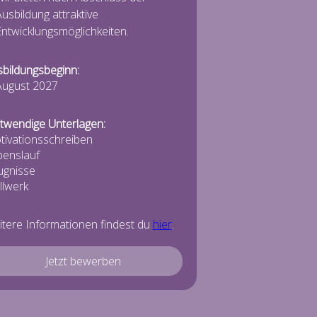
usbildung attraktive
ntwicklungsmöglichkeiten.
bildungsbeginn:
August 2027
twendige Unterlagen:
ivationsschreiben
benslauf
ugnisse
llwerk
tere Informationen findest du
hier
.
Jetzt bewerben