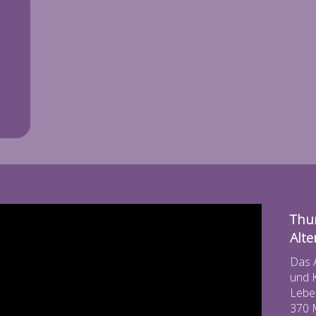
Thur
Alte
Das 
und 
Leben
370 M