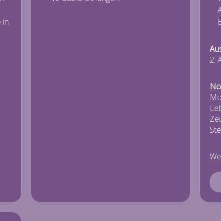
A
 in
E
Aus
2. 
No
Mot
Le
Ze
Ste
Wei