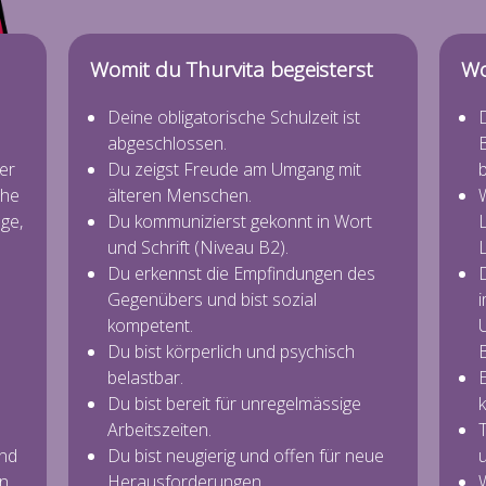
Womit du Thurvita begeisterst
Wo
Deine obligatorische Schulzeit ist
abgeschlossen.
er
Du zeigst Freude am Umgang mit
b
che
älteren Menschen.
W
ge,
Du kommunizierst gekonnt in Wort
L
und Schrift (Niveau B2).
L
Du erkennst die Empfindungen des
Gegenübers und bist sozial
kompetent.
U
Du bist körperlich und psychisch
belastbar.
E
Du bist bereit für unregelmässige
Arbeitszeiten.
T
nd
Du bist neugierig und offen für neue
u
en
Herausforderungen.