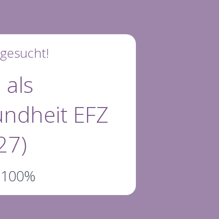
gesucht!
 als
ndheit EFZ
27)
, 100%