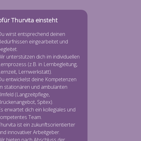
für Thurvita einsteht
Du wirst entsprechend deinen
Bedürfnissen eingearbeitet und
egleitet.
ir unterstützen dich im individuellen
ernprozess (z.B. in Lernbegleitung,
ernzeit, Lernwerkstatt).
Du entwickelst deine Kompetenzen
im stationären und ambulanten
mfeld (Langzeitpflege,
Brückenangebot, Spitex).
s erwartet dich ein kollegiales und
kompetentes Team.
hurvita ist ein zukunftsorientierter
nd innovativer Arbeitgeber.
Wir bieten nach Abschluss der