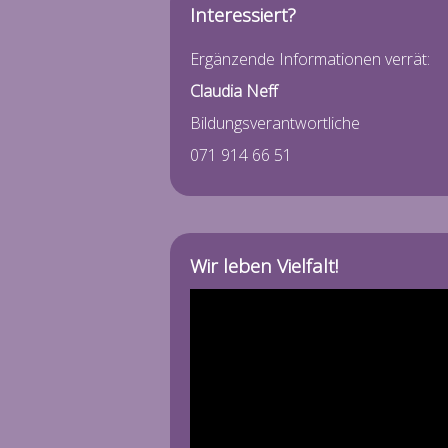
Interessiert?
Ergänzende Informationen verrät:
Claudia Neff
Bildungsverantwortliche
071 914 66 51
Wir leben Vielfalt!